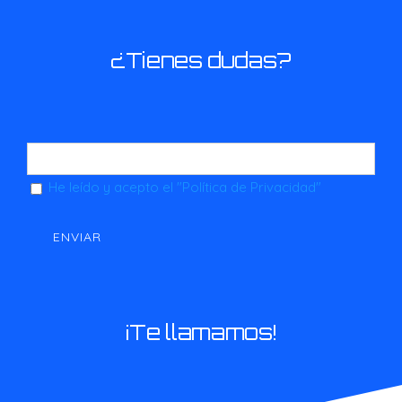
¿Tienes dudas?
He leído y acepto el
"Política de Privacidad"
¡Te llamamos!