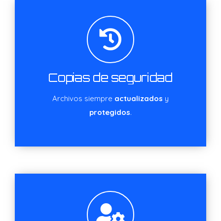
Copias de seguridad
Archivos siempre
actualizados
y
protegidos
.