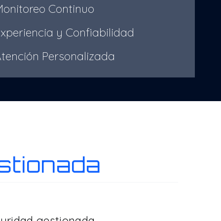
onitoreo Continuo
periencia y Confiabilidad
ención Personalizada
stionada
guridad gestionada