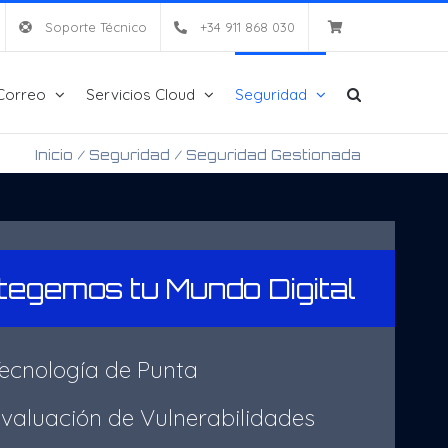
Soporte Técnico
+34 911 868 030
Correo
Servicios Cloud
Seguridad
Inicio
/
Seguridad
/
Seguridad Gestionada
tegemos tu Mundo Digital
cnología de Punta
aluación de Vulnerabilidades