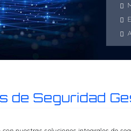
M
Ex
At
os de Seguridad Ge
o con nuestras soluciones integrales de se