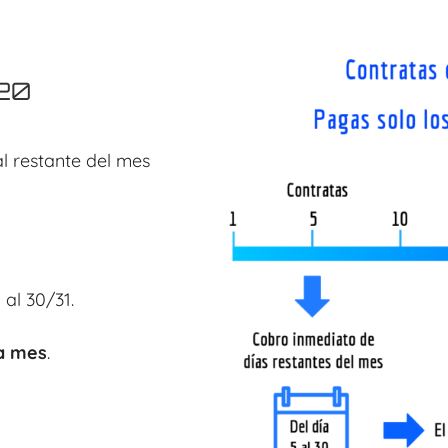
 20
l restante del mes
 al 30/31.
da mes
.