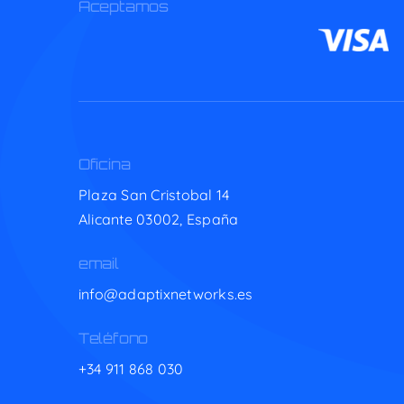
Aceptamos
Oficina
Plaza San Cristobal 14
Alicante 03002,
España
email
info@adaptixnetworks.es
Teléfono
+34 911 868 030