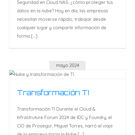
Seguridad en Cloud NAS: ¿cómo proteger tus
¿cómo proteger tus datos
datos en la nube? Hoy en día, las empresas
en la nube?
necesitan moverse rápido, trabajar desde
cualquier lugar y compartir información de
forma [...]
mayo 2024
Transformación TI
Transformación TI
Transformación TI Durante el Cloud &
Infrastruture Forum 2024 de IDC y Foundry, el
CIO de Prosegur, Miguel Torres, narró el viaje
de la empresa hacia la Nube [...]