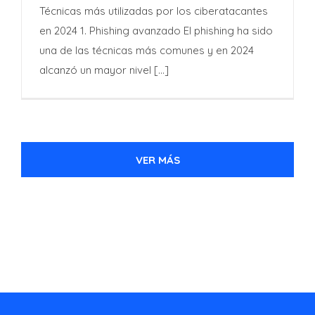
por los ciberatacantes en
Técnicas más utilizadas por los ciberatacantes
2024
en 2024 1. Phishing avanzado El phishing ha sido
una de las técnicas más comunes y en 2024
alcanzó un mayor nivel [...]
VER MÁS