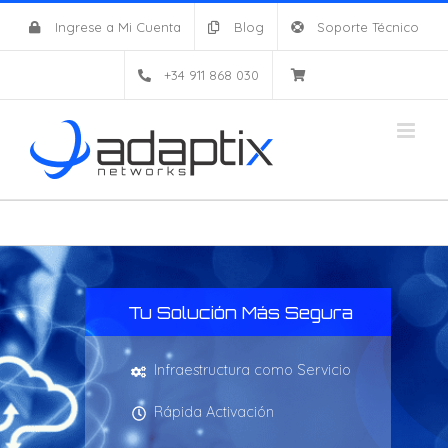
Saltar
Ingrese a Mi Cuenta
Blog
Soporte Técnico
al
contenido
+34 911 868 030
Tu Solución Más Segura
Infraestructura como Servicio
Rápida Activación