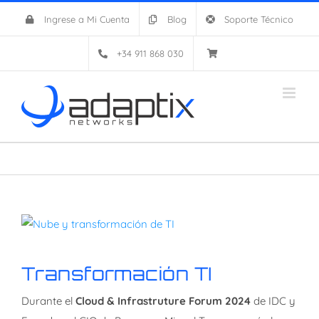
Saltar
Ingrese a Mi Cuenta
Blog
Soporte Técnico
al
contenido
+34 911 868 030
Ver
imagen
más
Transformación TI
grande
Durante el
Cloud & Infrastruture Forum 2024
de IDC y