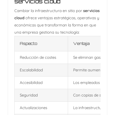
servicios cloud
Cambiar la infraestructura en sitio por
servicios
cloud
ofrece ventajas estratégicas, operativas y
económicas que transforman la forma en que
una empresa gestiona su tecnología:
Aspecto
Ventaja
Reducción de costes
Se eliminan gastos en
h
Escalabilidad
Permite aumentar o red
Accesibilidad
Los empleados pueden a
Seguridad
Con copias de segurid
Actualizaciones
La infraestructura se ma