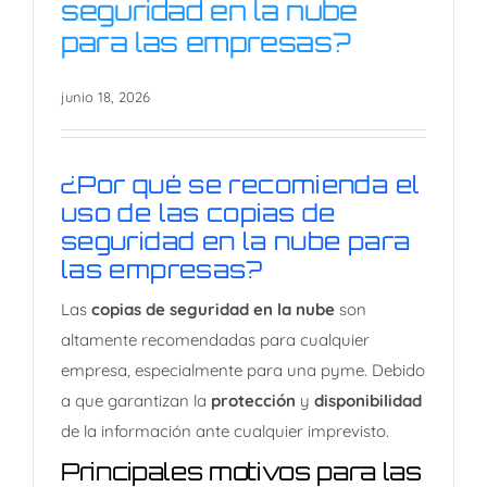
seguridad en la nube
para las empresas?
¿Por qué se recomienda el
uso de las copias de
seguridad en la nube para
junio 18, 2026
las empresas?
¿Por qué se recomienda el
uso de las copias de
seguridad en la nube para
las empresas?
Las
copias de seguridad en la nube
son
altamente recomendadas para cualquier
empresa, especialmente para una pyme. Debido
a que garantizan la
protección
y
disponibilidad
de la información ante cualquier imprevisto.
Principales motivos para las