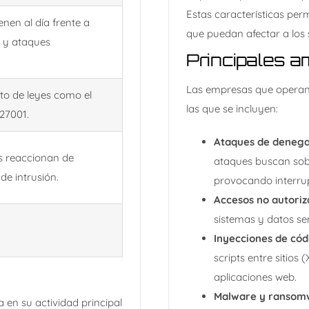
Estas características per
nen al día frente a
que puedan afectar a los 
s y ataques
Principales 
Las empresas que operan 
to de leyes como el
las que se incluyen:​
27001.
Ataques de denegac
s reaccionan de
ataques buscan sob
de intrusión.
provocando interrupc
Accesos no autoriz
sistemas y datos sen
Inyecciones de cód
scripts entre sitios
aplicaciones web.​
Malware y ransom
 en su actividad principal