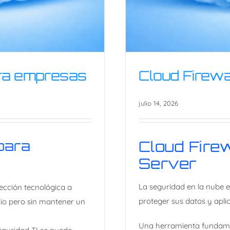
ara empresas
Cloud Firewa
julio 14, 2026
para
Cloud Firew
Server
ra empresas
Cloud Fir
​La seguridad en la nube 
ección tecnológica a
proteger sus datos y apli
cio pero sin mantener un
Una herramienta fundamen