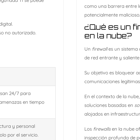
eguridad TI se puede
como una barrera entre la
potencialmente malicioso
igital.
¿Qué es un fi
so no autorizado.
en la nube?
Un
firewall
es un sistema 
de red entrante y salient
Su objetivo es bloquear a
comunicaciones legítimas
isan 24/7 para
En el contexto de la nube,
 amenazas en tiempo
soluciones basadas en
so
alojados en infraestructu
uctura y personal
Los
firewalls
en la nube o
lo por el servicio.
inspección profunda de pa