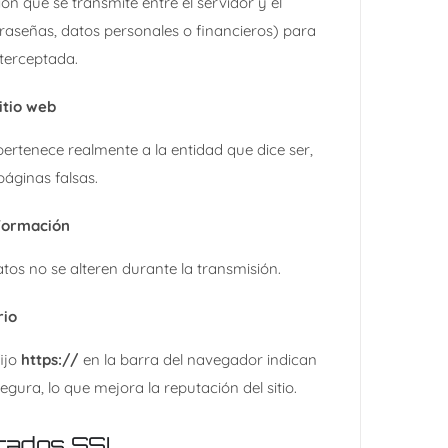
ón que se transmite entre el servidor y el
aseñas, datos personales o financieros) para
terceptada.
itio web
o pertenece realmente a la entidad que dice ser,
páginas falsas.
nformación
tos no se alteren durante la transmisión.
rio
fijo
https://
en la barra del navegador indican
egura, lo que mejora la reputación del sitio.
ficados SSL