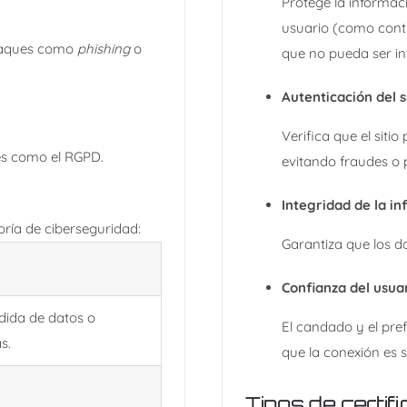
Protege la informaci
usuario (como contr
ataques como
phishing
o
que no pueda ser in
Autenticación del s
Verifica que el siti
es como el RGPD.
evitando fraudes o 
Integridad de la i
oría de ciberseguridad:
Garantiza que los da
Confianza del usua
dida de datos o
El candado y el pre
s.
que la conexión es s
Tipos de certi