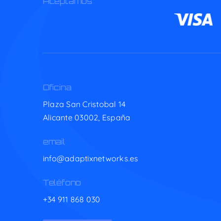
Aceptamos
Oficina
Plaza San Cristobal 14
Alicante 03002,
España
email
info@adaptixnetworks.es
Teléfono
+34 911 868 030