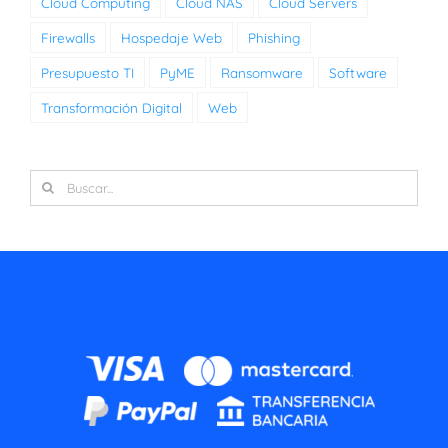
Cloud Computing
Cloud NAS
Cloud Servers
Firewalls
Hospedaje Web
Phishing
Presupuesto TI
PyME
Ransomware
Software
Transformación Digital
Web
Buscar: