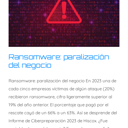
Ransomware: paralización
del negocio
Ransomware: paralización del negocio En 2023 una de
Ransomware: paralización
cada cinco empresas víctimas de algún ataque (20%)
del negocio
recibieron ransomware, cifra ligeramente superior al
19% del año anterior. El porcentaje que pagó por el
rescate cayó de un 66% a un 63%. Así se desprende del
Informe de Ciberpreparación 2023 de Hiscox. ¿Fue