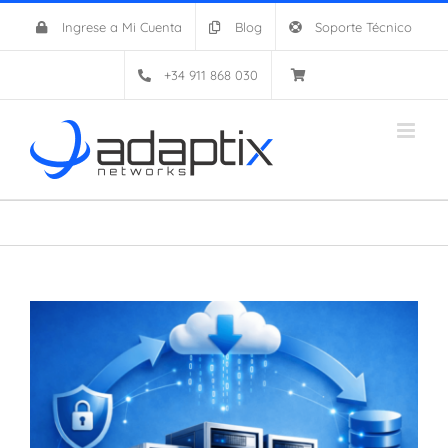
Saltar
Ingrese a Mi Cuenta
Blog
Soporte Técnico
al
contenido
+34 911 868 030
Ver
imagen
más
grande