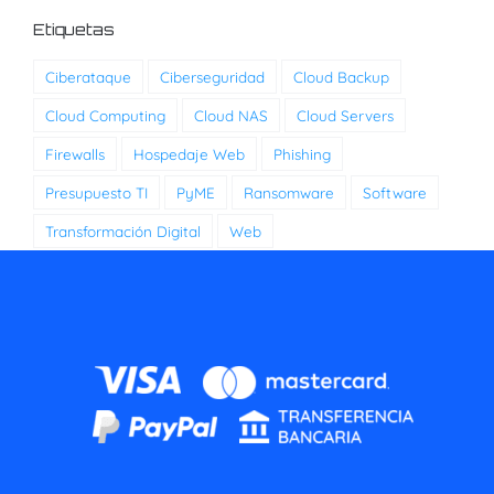
Etiquetas
Ciberataque
Ciberseguridad
Cloud Backup
Cloud Computing
Cloud NAS
Cloud Servers
Firewalls
Hospedaje Web
Phishing
Presupuesto TI
PyME
Ransomware
Software
Transformación Digital
Web