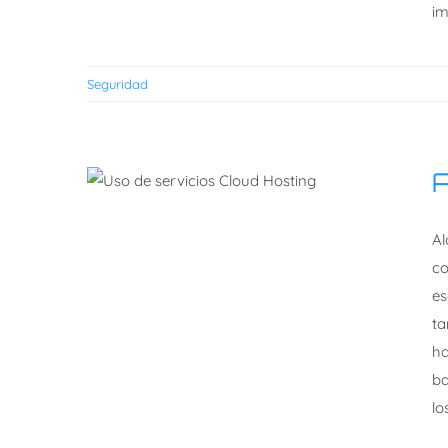
im
Seguridad
Ciberseguridad para
las pymes
A
Alojamiento Web en
Al
España
co
es
ta
ha
ba
lo