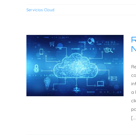
Servicios Cloud
R
Re
co
in
a 
cl
pa
[..
Respaldo de