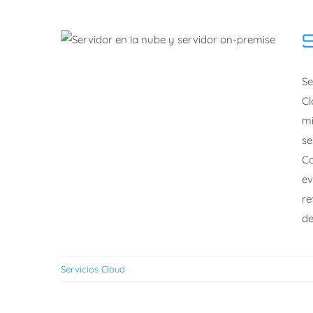
S
Servidores Cloud vs
Se
En Sitio
Cl
mi
se
Co
ev
re
de
Servicios Cloud