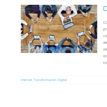
C
Co
pr
co
de
si
ac
co
Internet
,
Transformación Digital
Comercio electrónico
en España