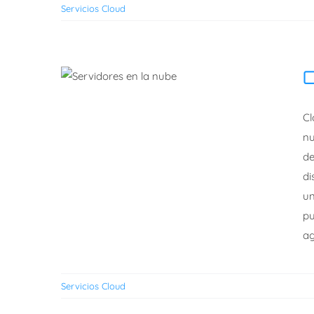
información en la
Servicios Cloud
Nube
C
Cloud Server
Cl
nu
de
di
un
pu
ag
Servicios Cloud