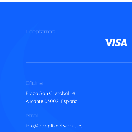
Aceptamos
Oficina
Plaza San Cristobal 14
Alicante 03002,
España
email
info@adaptixnetworks.es