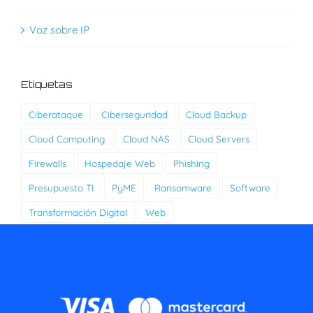
Voz sobre IP
Etiquetas
Ciberataque
Ciberseguridad
Cloud Backup
Cloud Computing
Cloud NAS
Cloud Servers
Firewalls
Hospedaje Web
Phishing
Presupuesto TI
PyME
Ransomware
Software
Transformación Digital
Web